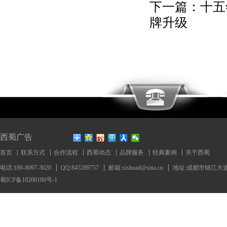
下一篇：
十五
牌升级
西蜀广告
首页
联系方式
合作流程
西蜀动态
品牌服务
经典案例
关于西蜀
电话:189-8097-3020
QQ:845289757
邮箱:xishuad@sina.cn
地址:成都市锦江大道
蜀ICP备10200180号-1