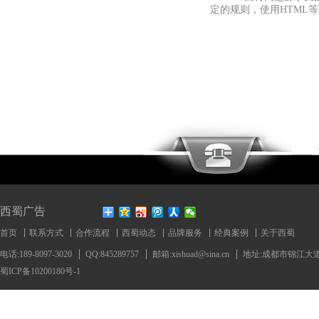
定的规则，使用HTML
西蜀广告
首页
联系方式
合作流程
西蜀动态
品牌服务
经典案例
关于西蜀
电话:189-8097-3020
QQ:845289757
邮箱:xishuad@sina.cn
地址:成都市锦江大道
蜀ICP备10200180号-1