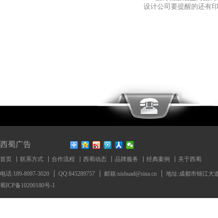
设计公司要提醒的还有
西蜀广告
首页
联系方式
合作流程
西蜀动态
品牌服务
经典案例
关于西蜀
电话:189-8097-3020
QQ:845289757
邮箱:xishuad@sina.cn
地址:成都市锦江大道
蜀ICP备10200180号-1