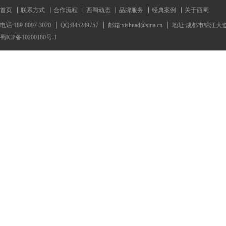
首页
联系方式
合作流程
西蜀动态
品牌服务
经典案例
关于西蜀
电话:189-8097-3020
QQ:845289757
邮箱:xishuad@sina.cn
地址:成都市锦江大道
蜀ICP备10200180号-1