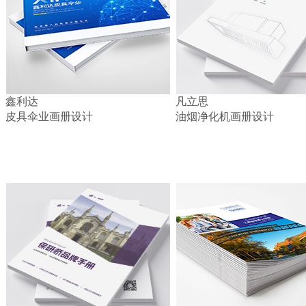
鑫利达
凡立思
皮具伞业画册设计
油烟净化机画册设计